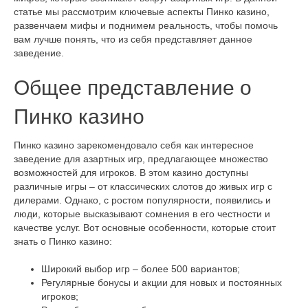
статье мы рассмотрим ключевые аспекты Пинко казино,
развенчаем мифы и поднимем реальность, чтобы помочь
вам лучше понять, что из себя представляет данное
заведение.
Общее представление о
Пинко казино
Пинко казино зарекомендовало себя как интересное
заведение для азартных игр, предлагающее множество
возможностей для игроков. В этом казино доступны
различные игры – от классических слотов до живых игр с
дилерами. Однако, с ростом популярности, появились и
люди, которые высказывают сомнения в его честности и
качестве услуг. Вот основные особенности, которые стоит
знать о Пинко казино:
Широкий выбор игр – более 500 вариантов;
Регулярные бонусы и акции для новых и постоянных
игроков;