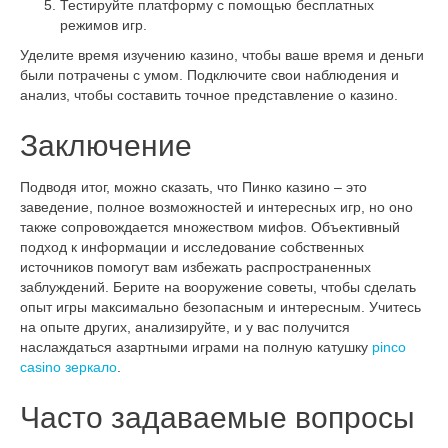
Тестируйте платформу с помощью бесплатных
режимов игр.
Уделите время изучению казино, чтобы ваше время и деньги
были потрачены с умом. Подключите свои наблюдения и
анализ, чтобы составить точное представление о казино.
Заключение
Подводя итог, можно сказать, что Пинко казино – это
заведение, полное возможностей и интересных игр, но оно
также сопровождается множеством мифов. Объективный
подход к информации и исследование собственных
источников помогут вам избежать распространенных
заблуждений. Берите на вооружение советы, чтобы сделать
опыт игры максимально безопасным и интересным. Учитесь
на опыте других, анализируйте, и у вас получится
наслаждаться азартными играми на полную катушку
pinco
casino зеркало
.
Часто задаваемые вопросы