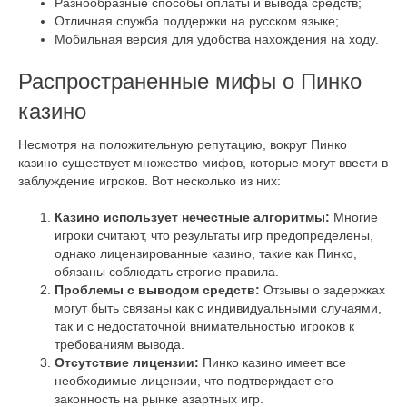
Разнообразные способы оплаты и вывода средств;
Отличная служба поддержки на русском языке;
Мобильная версия для удобства нахождения на ходу.
Распространенные мифы о Пинко
казино
Несмотря на положительную репутацию, вокруг Пинко
казино существует множество мифов, которые могут ввести в
заблуждение игроков. Вот несколько из них:
Казино использует нечестные алгоритмы:
Многие
игроки считают, что результаты игр предопределены,
однако лицензированные казино, такие как Пинко,
обязаны соблюдать строгие правила.
Проблемы с выводом средств:
Отзывы о задержках
могут быть связаны как с индивидуальными случаями,
так и с недостаточной внимательностью игроков к
требованиям вывода.
Отсутствие лицензии:
Пинко казино имеет все
необходимые лицензии, что подтверждает его
законность на рынке азартных игр.