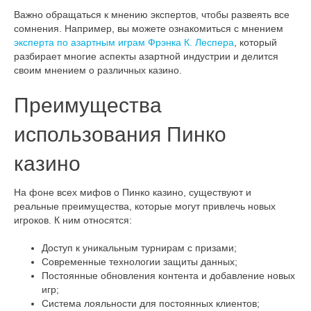
Важно обращаться к мнению экспертов, чтобы развеять все
сомнения. Например, вы можете ознакомиться с мнением
эксперта по азартным играм Фрэнка К. Леспера
, который
разбирает многие аспекты азартной индустрии и делится
своим мнением о различных казино.
Преимущества
использования Пинко
казино
На фоне всех мифов о Пинко казино, существуют и
реальные преимущества, которые могут привлечь новых
игроков. К ним относятся:
Доступ к уникальным турнирам с призами;
Современные технологии защиты данных;
Постоянные обновления контента и добавление новых
игр;
Система лояльности для постоянных клиентов;